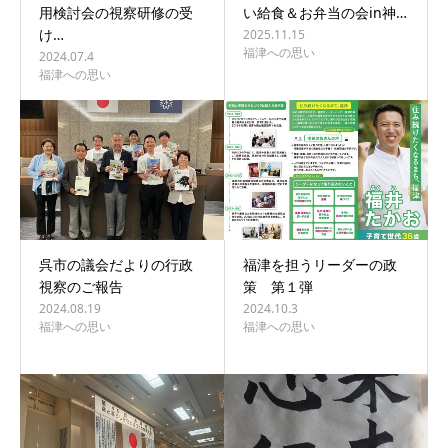
用検討会の視察研修の受
い給食＆お弁当の会in神…
け…
2025.11.15
福津への思い
2024.07.4
福津への思い
呉市の議会だよりの行政
福津を担うリーダーの政
視察のご報告
策 第１弾
2024.08.19
2024.10.3
福津への思い
福津への思い