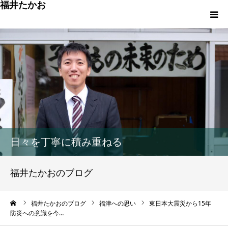
福井たかお
福津への想いと実績
重点政策と市役所活性化策
プロフィール
市政方針ーまちの未来を再設計ー
日々を丁寧に積み重ねる
福井たかおのブログ
ーム
福井たかおのブログ
福津への思い
東日本大震災から15年
防災への意識を今…