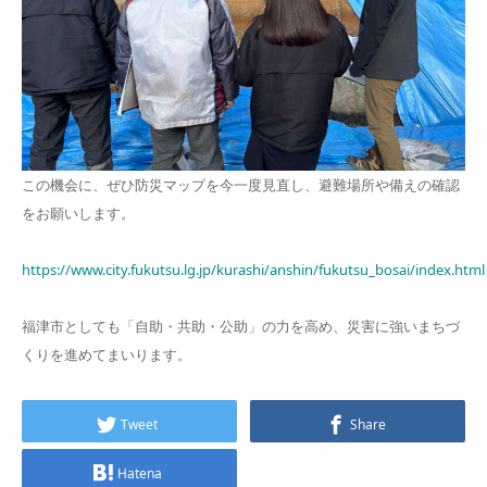
この機会に、ぜひ防災マップを今一度見直し、避難場所や備えの確認
をお願いします。
https://www.city.fukutsu.lg.jp/kurashi/anshin/fukutsu_bosai/index.html
福津市としても「自助・共助・公助」の力を高め、災害に強いまちづ
くりを進めてまいります。
Tweet
Share
Hatena