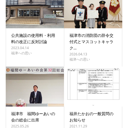
公共施設の使用料・利用
福津市の消防団の辞令交
料の改正に反対討論
付式とマスコットキャラ
ク…
2023.04.14
福津への思い
2026.04.13
福津への思い
福津市 福間ゆーあいの
福井たかおの一般質問の
会の総会に出席
お知らせ
2025.05.26
2021.11.29