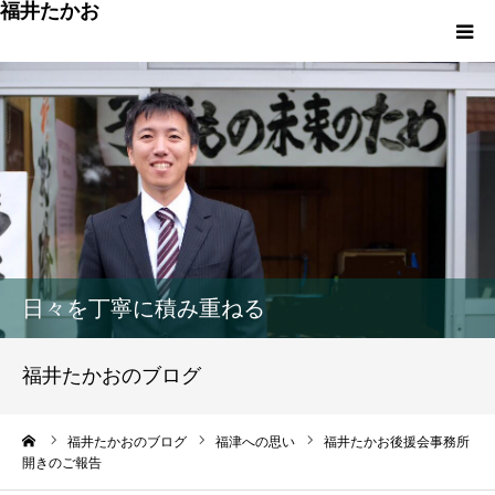
福井たかお
福津への想いと実績
重点政策と市役所活性化策
プロフィール
市政方針ーまちの未来を再設計ー
日々を丁寧に積み重ねる
福井たかおのブログ
ーム
福井たかおのブログ
福津への思い
福井たかお後援会事務所
開きのご報告