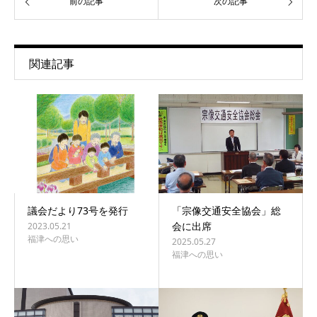
前の記事
次の記事
関連記事
議会だより73号を発行
「宗像交通安全協会」総
会に出席
2023.05.21
福津への思い
2025.05.27
福津への思い