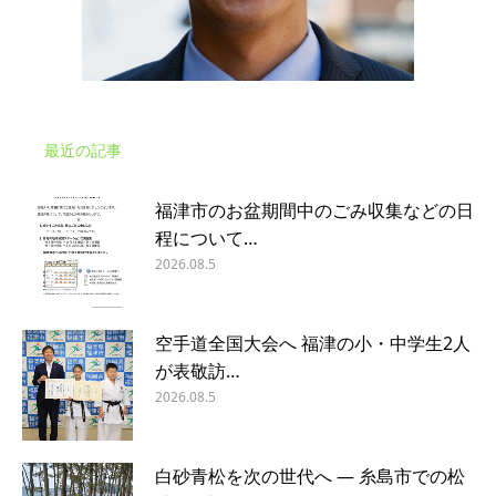
最近の記事
福津市のお盆期間中のごみ収集などの日
程について…
2026.08.5
空手道全国大会へ 福津の小・中学生2人
が表敬訪…
2026.08.5
白砂青松を次の世代へ ― 糸島市での松