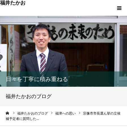
福井たかお
福津への想いと実績
重点政策と市役所活性化策
プロフィール
市政方針ーまちの未来を再設計ー
日々を丁寧に積み重ねる
福井たかおのブログ
ーム
福井たかおのブログ
福津への思い
宗像市市長選ん挙の立候
補予定者に質問した…