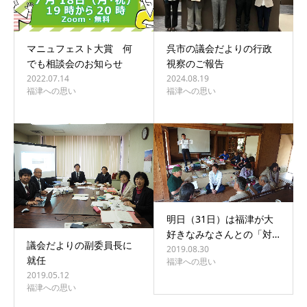
マニュフェスト大賞 何
呉市の議会だよりの行政
でも相談会のお知らせ
視察のご報告
2022.07.14
2024.08.19
福津への思い
福津への思い
明日（31日）は福津が大
好きなみなさんとの「対…
議会だよりの副委員長に
2019.08.30
就任
福津への思い
2019.05.12
福津への思い