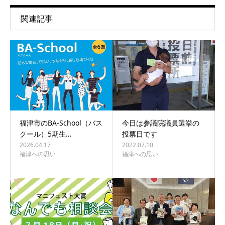
関連記事
福津市のBA-School（バス
今日は参議院議員選挙の
クール）5期生…
投票日です
2026.04.17
2022.07.10
福津への思い
福津への思い