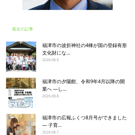
最近の記事
福津市の波折神社の4棟が国の登録有形
文化財にな…
2026.08.9
福津市の夕陽館、令和9年4月以降の開
業へ ―し…
2026.08.8
福津市の広報ふくつ8月号ができました
― 子育…
2026.08.7