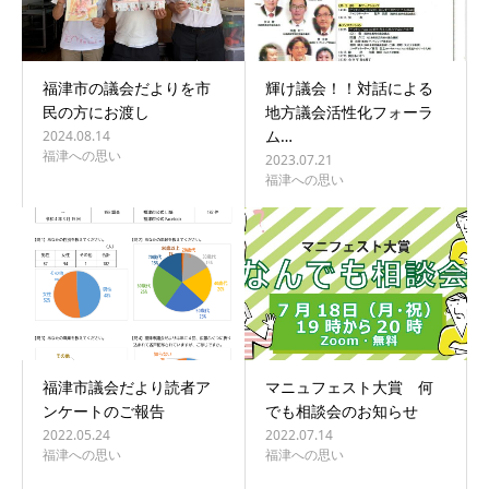
福津市の議会だよりを市
輝け議会！！対話による
民の方にお渡し
地方議会活性化フォーラ
ム…
2024.08.14
福津への思い
2023.07.21
福津への思い
福津市議会だより読者ア
マニュフェスト大賞 何
ンケートのご報告
でも相談会のお知らせ
2022.05.24
2022.07.14
福津への思い
福津への思い