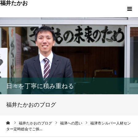
福井たかお
福津への想いと実績
重点政策と市役所活性化策
プロフィール
市政方針ーまちの未来を再設計ー
日々を丁寧に積み重ねる
福井たかおのブログ
ーム
福井たかおのブログ
福津への思い
福津市シルバー人材セン
ター定時総会でご挨…