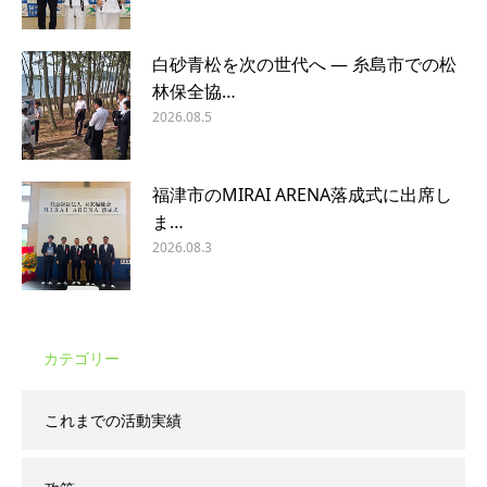
白砂青松を次の世代へ ― 糸島市での松
林保全協…
2026.08.5
福津市のMIRAI ARENA落成式に出席し
ま…
2026.08.3
カテゴリー
これまでの活動実績