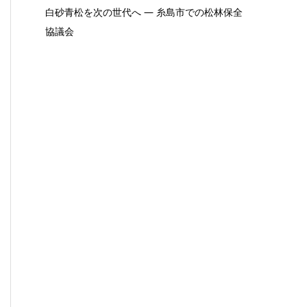
白砂青松を次の世代へ ― 糸島市での松林保全
協議会