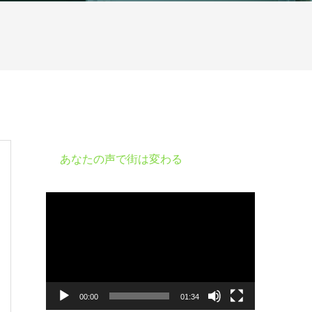
あなたの声で街は変わる
動
画
プ
レ
ー
ヤ
ー
00:00
01:34