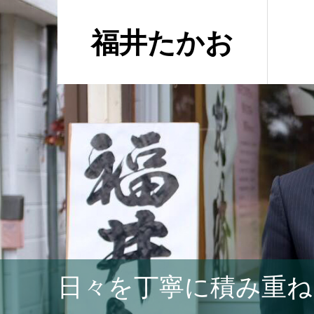
福井たかお
日々を丁寧に積み重ね