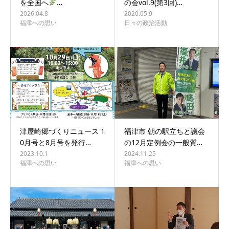
を全国へ
…
の会vol.9(第3回)…
2026.04.8
2020.05.9
福津への思い
日々の政治活動
津屋崎郷づくりニュース 1
福津市 朝の駅立ちと議会
0月号と8月号を発行…
の12月定例会の一般質…
2023.10.1
2024.11.25
福津への思い
福津への思い