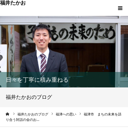
福井たかお
福津への想いと実績
重点政策と市役所活性化策
プロフィール
市政方針ーまちの未来を再設計ー
日々を丁寧に積み重ねる
福井たかおのブログ
ーム
福井たかおのブログ
福津への思い
福津市 まちの未来を語
り合う対話の会のお…