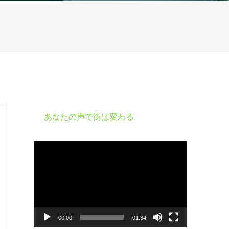
あなたの声で街は変わる
動
画
プ
レ
ー
ヤ
ー
00:00
01:34