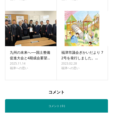
九州の未来へ──国土整備
福津市議会ぎかいだより 7
促進大会と4期成会要望…
2号を発行しました。…
2025.11.14
2023.02.28
福津への思い
福津への思い
コメント
コメント ( 0 )