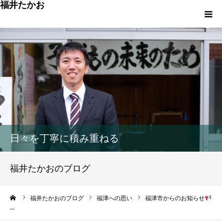
福井たかお
福津への想いと実績
重点政策と市役所活性化策
プロフィール
市政方針ーまちの未来を再設計ー
日々を丁寧に積み重ねる
福井たかおのブログ
ーム
福井たかおのブログ
福津への思い
福津市からのお知らせ
…