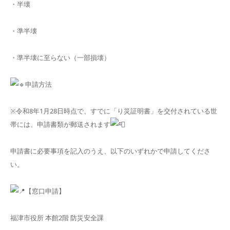
・半壊
・準半壊
・準半壊に至らない（一部損壊）
申請方法
※令和8年1月28日時点で、すでに「り災証明書」を交付されている世
帯には、申請書類が郵送されます
申請書に必要事項を記入のうえ、以下のいずれかで申請してくださ
い。
【窓口申請】
福津市役所 本館2階 防災安全課