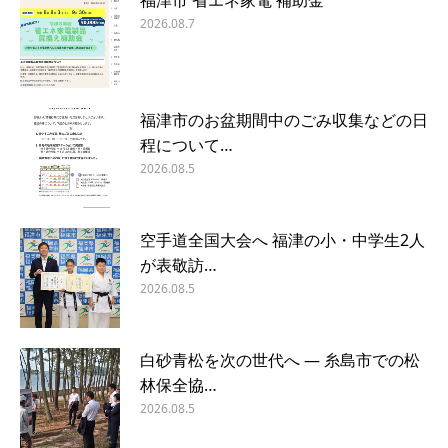
福津市 省エネ家電 補助金
2026.08.7
福津市のお盆期間中のごみ収集などの日
程について…
2026.08.5
空手道全国大会へ 福津の小・中学生2人
が表敬訪…
2026.08.5
白砂青松を次の世代へ ― 糸島市での松
林保全協…
2026.08.5