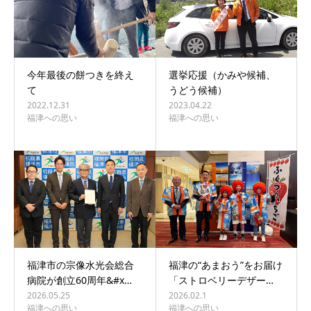
今年最後の餅つきを終え
選挙応援（かみや候補、
て
うどう候補）
2022.12.31
2023.04.22
福津への思い
福津への思い
福津市の宗像水光会総合
福津の“あまおう”をお届け
病院が創立60周年&#x…
「ストロベリーデザー…
2026.05.25
2026.02.1
福津への思い
福津への思い