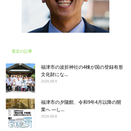
最近の記事
福津市の波折神社の4棟が国の登録有形
文化財にな…
2026.08.9
福津市の夕陽館、令和9年4月以降の開
業へ ―し…
2026.08.8