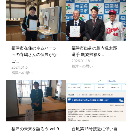
福津市在住のネムハージ
福津市出身の島内颯太郎
ュの寺嶋さんの個展がな
選手 凱旋帰福&…
ご…
2026.01.18
福津への思い
2024.01.6
福津への思い
福津の未来を語ろう vol.9
台風第15号接近に伴い自