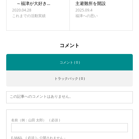
～福津が大好き…
主避難所を開設
2020.04.28
2025.09.4
これまでの活動実績
福津への思い
コメント
コメント ( 0 )
トラックバック ( 0 )
この記事へのコメントはありません。
名前（例：山田 太郎）
( 必須 )
E-MAIL
( 必須 ) - 公開されません -