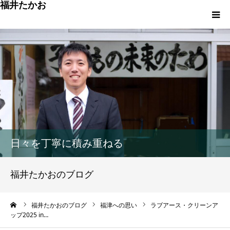
福井たかお
福津への想いと実績
重点政策と市役所活性化策
プロフィール
市政方針ーまちの未来を再設計ー
日々を丁寧に積み重ねる
福井たかおのブログ
ーム
福井たかおのブログ
福津への思い
ラブアース・クリーンア
ップ2025 in…