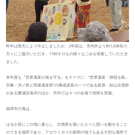
昨年は雨天により中止しましたが、2年前は、市内外より約1,038名の
方々にご協力いただき、1760キロもの様々なごみを収集していただき
ました。
本年度も『世界遺産の海を守る』をテーマに、“世界遺産「神宿る島」
宗像・沖ノ島と関連遺産群”の構成資産の一つである新原・奴山古墳群
がある勝浦浜海岸のほか、市内では４つの会場で清掃を実施。
福津市の海は、
はるか昔にこの地に暮らし、古墳群を築いた人々に想いを馳せること
のできる場所であり、アカウミガメの産卵の地でもある大切な場所で