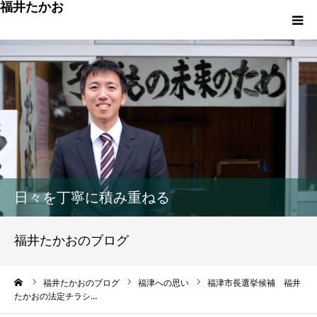
福井たかお
福津への想いと実績
重点政策と市役所活性化策
プロフィール
市政方針ーまちの未来を再設計ー
日々を丁寧に積み重ねる
福井たかおのブログ
ーム
福井たかおのブログ
福津への思い
福津市長選挙候補 福井
たかおの法定チラシ…