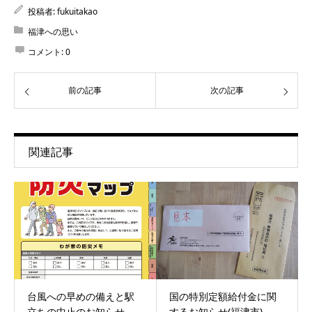
投稿者:
fukuitakao
福津への思い
コメント:
0
前の記事
次の記事
関連記事
台風への早めの備えと駅
国の特別定額給付金に関
立ちの中止のお知らせ
するお知らせ(福津市)