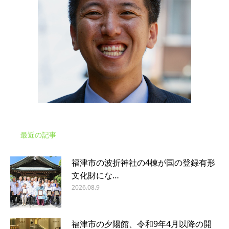
最近の記事
福津市の波折神社の4棟が国の登録有形
文化財にな…
2026.08.9
福津市の夕陽館、令和9年4月以降の開