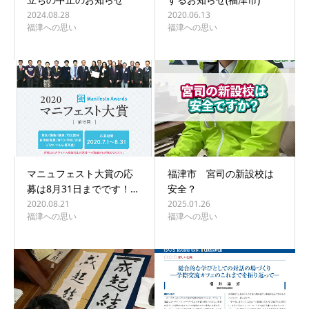
2024.08.28
2020.06.13
福津への思い
福津への思い
マニュフェスト大賞の応
福津市 宮司の新設校は
募は8月31日までです！…
安全？
2020.08.21
2025.01.26
福津への思い
福津への思い