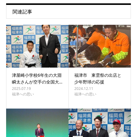
関連記事
津屋崎小学校6年生の大淵
福津市 東雲祭の出店と
瞬太さんが空手の全国大…
少年野球の応援
2025.07.19
2024.12.11
福津への思い
福津への思い