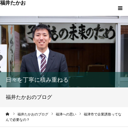
福井たかお
福津への想いと実績
重点政策と市役所活性化策
プロフィール
市政方針ーまちの未来を再設計ー
日々を丁寧に積み重ねる
福井たかおのブログ
ーム
福井たかおのブログ
福津への思い
福津市で企業誘致ってな
んで必要なの？