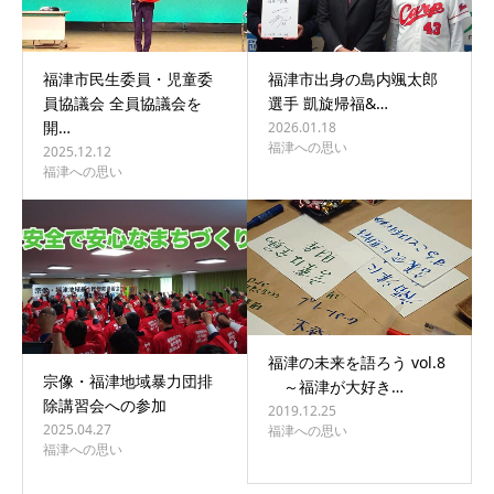
福津市民生委員・児童委
福津市出身の島内颯太郎
員協議会 全員協議会を
選手 凱旋帰福&…
開…
2026.01.18
福津への思い
2025.12.12
福津への思い
福津の未来を語ろう vol.8
宗像・福津地域暴力団排
～福津が大好き…
除講習会への参加
2019.12.25
2025.04.27
福津への思い
福津への思い