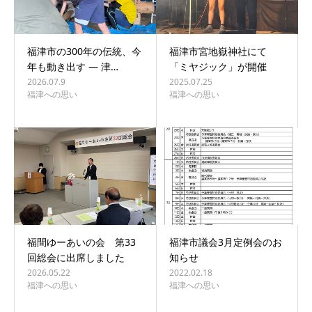
福津市の300年の伝統、今
福津市宮地嶽神社にて
年も動き出す ― 津…
「ミヤジック」が開催
2026.07.9
2025.07.25
福津への思い
福津への思い
福間ゆーあいの会 第33
福津市議会3月定例会のお
回総会に出席しました
知らせ
2026.05.22
2022.02.18
福津への思い
福津への思い