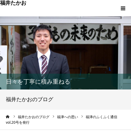
福井たかお
福津への想いと実績
重点政策と市役所活性化策
プロフィール
市政方針ーまちの未来を再設計ー
日々を丁寧に積み重ねる
福井たかおのブログ
ーム
福井たかおのブログ
福津への思い
福津のふくふく通信
vol.20号を発行