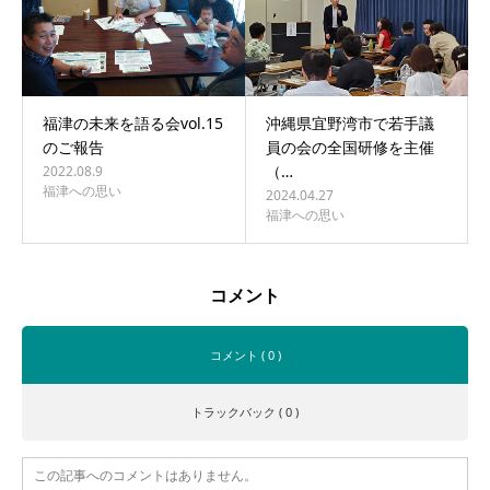
福津の未来を語る会vol.15
沖縄県宜野湾市で若手議
のご報告
員の会の全国研修を主催
（…
2022.08.9
福津への思い
2024.04.27
福津への思い
コメント
コメント ( 0 )
トラックバック ( 0 )
この記事へのコメントはありません。