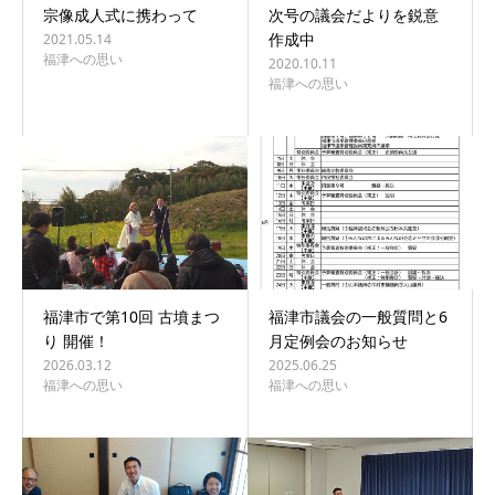
宗像成人式に携わって
次号の議会だよりを鋭意
作成中
2021.05.14
福津への思い
2020.10.11
福津への思い
福津市で第10回 古墳まつ
福津市議会の一般質問と6
り 開催！
月定例会のお知らせ
2026.03.12
2025.06.25
福津への思い
福津への思い