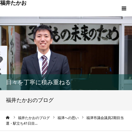
福井たかお
福津への想いと実績
重点政策と市役所活性化策
プロフィール
市政方針ーまちの未来を再設計ー
日々を丁寧に積み重ねる
福井たかおのブログ
ーム
福井たかおのブログ
福津への思い
福津市議会議員2期目当
選・駅立ち41日目…