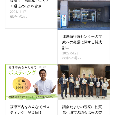
福津市 福間駅でふくふ
く通信vol.21を皆さ…
2024.11.17
福津への思い
津屋崎行政センターの存
続への発議に関する賛成
討…
2022.04.23
福津への思い
福津市内をみんなでポス
議会だよりの視察に佐賀
ティング 第２回！
県小城市の議会広報の委