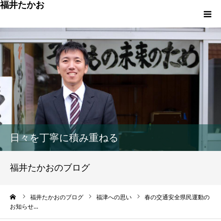
福井たかお
福津への想いと実績
重点政策と市役所活性化策
プロフィール
市政方針ーまちの未来を再設計ー
日々を丁寧に積み重ねる
福井たかおのブログ
ーム
福井たかおのブログ
福津への思い
春の交通安全県民運動の
お知らせ…