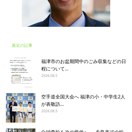
最近の記事
福津市のお盆期間中のごみ収集などの日
程について…
2026.08.5
空手道全国大会へ 福津の小・中学生2人
が表敬訪…
2026.08.5
白砂青松を次の世代へ ― 糸島市での松