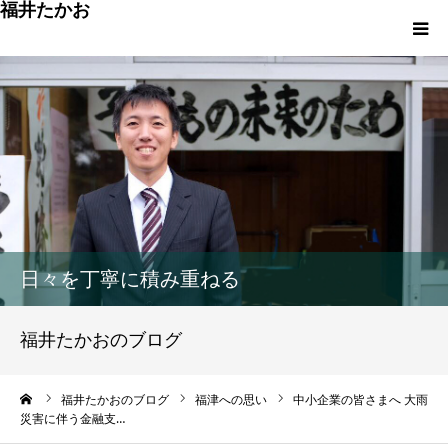
福井たかお
福津への想いと実績
重点政策と市役所活性化策
プロフィール
市政方針ーまちの未来を再設計ー
日々を丁寧に積み重ねる
福井たかおのブログ
ーム
福井たかおのブログ
福津への思い
中小企業の皆さまへ 大雨
災害に伴う金融支…