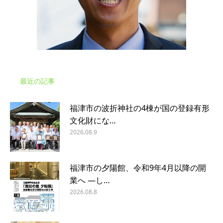
最近の記事
福津市の波折神社の4棟が国の登録有形
文化財にな…
2026.08.9
福津市の夕陽館、令和9年4月以降の開
業へ ―し…
2026.08.8