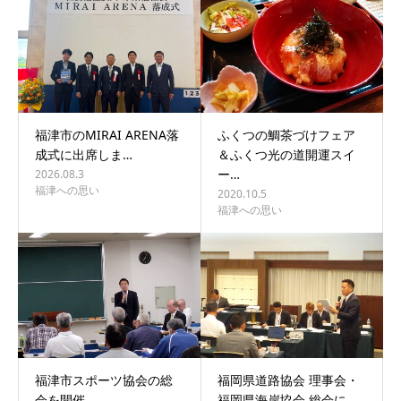
福津市のMIRAI ARENA落
ふくつの鯛茶づけフェア
成式に出席しま…
＆ふくつ光の道開運スイ
ー…
2026.08.3
福津への思い
2020.10.5
福津への思い
福津市スポーツ協会の総
福岡県道路協会 理事会・
会を開催
福岡県海岸協会 総会に…