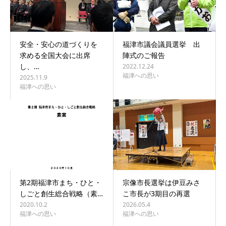
安全・安心の道づくりを
福津市議会議員選挙 出
求める全国大会に出席
陣式のご報告
し、…
2022.12.24
福津への思い
2025.11.9
福津への思い
第2期福津市まち・ひと・
宗像市長選挙は伊豆みさ
しごと創生総合戦略（素…
こ市長が3期目の再選
2020.10.2
2026.05.4
福津への思い
福津への思い