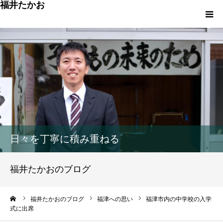
福井たかお
福津への想いと実績
重点政策と市役所活性化策
プロフィール
市政方針ーまちの未来を再設計ー
日々を丁寧に積み重ねる
福井たかおのブログ
ーム
福井たかおのブログ
福津への思い
福津市内の中学校の入学
式に出席