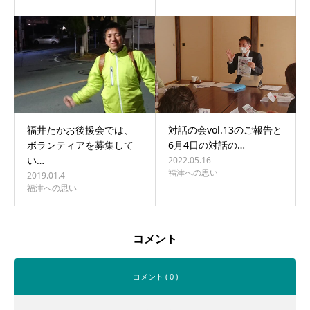
福井たかお後援会では、
対話の会vol.13のご報告と
ボランティアを募集して
6月4日の対話の…
い…
2022.05.16
福津への思い
2019.01.4
福津への思い
コメント
コメント ( 0 )