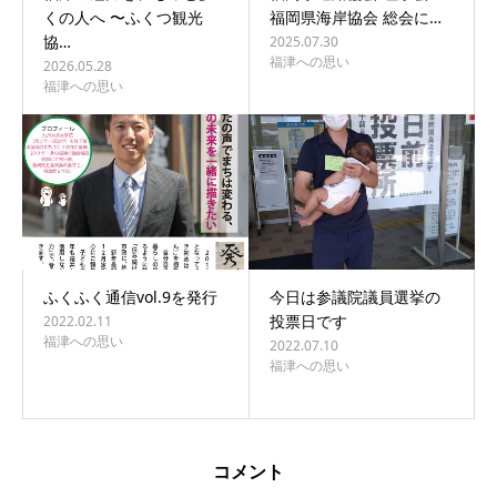
くの人へ 〜ふくつ観光
福岡県海岸協会 総会に…
協…
2025.07.30
福津への思い
2026.05.28
福津への思い
ふくふく通信vol.9を発行
今日は参議院議員選挙の
投票日です
2022.02.11
福津への思い
2022.07.10
福津への思い
コメント