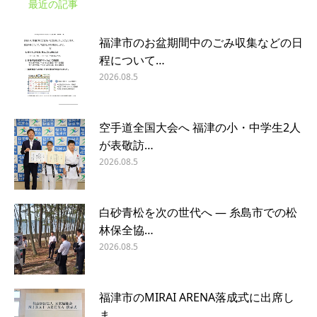
最近の記事
福津市のお盆期間中のごみ収集などの日
程について…
2026.08.5
空手道全国大会へ 福津の小・中学生2人
が表敬訪…
2026.08.5
白砂青松を次の世代へ ― 糸島市での松
林保全協…
2026.08.5
福津市のMIRAI ARENA落成式に出席し
ま…