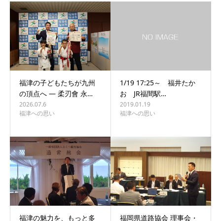
福津の子どもたちが九州
1/19 17:25～ 福井たか
の頂点へ ― 柔刃會 永…
お JR福間駅…
2026.07.6
2019.01.19
福津への思い
福津への思い
福津の魅力を、もっと多
福岡県道路協会 理事会・