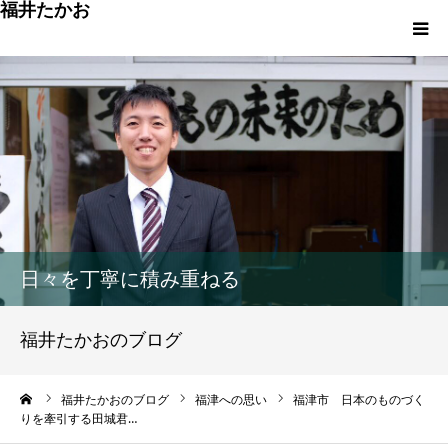
福井たかお
福津への想いと実績
重点政策と市役所活性化策
プロフィール
市政方針ーまちの未来を再設計ー
日々を丁寧に積み重ねる
福井たかおのブログ
ーム
福井たかおのブログ
福津への思い
福津市 日本のものづく
りを牽引する田城君…