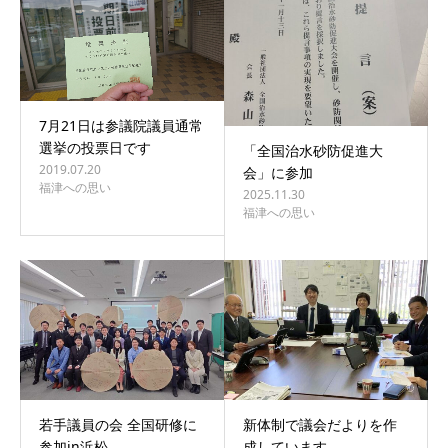
7月21日は参議院議員通常
選挙の投票日です
「全国治水砂防促進大
2019.07.20
会」に参加
福津への思い
2025.11.30
福津への思い
若手議員の会 全国研修に
新体制で議会だよりを作
参加in浜松
成しています