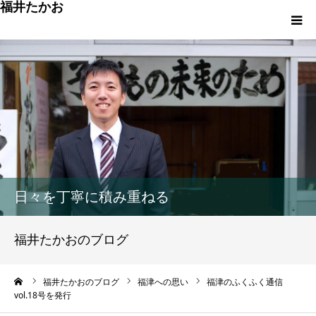
福井たかお
福津への想いと実績
重点政策と市役所活性化策
プロフィール
市政方針ーまちの未来を再設計ー
日々を丁寧に積み重ねる
福井たかおのブログ
ーム
福井たかおのブログ
福津への思い
福津のふくふく通信
vol.18号を発行