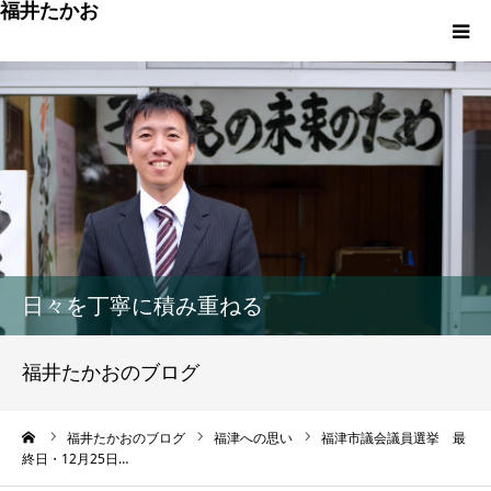
福井たかお
福津への想いと実績
重点政策と市役所活性化策
プロフィール
市政方針ーまちの未来を再設計ー
日々を丁寧に積み重ねる
福井たかおのブログ
ーム
福井たかおのブログ
福津への思い
福津市議会議員選挙 最
終日・12月25日…