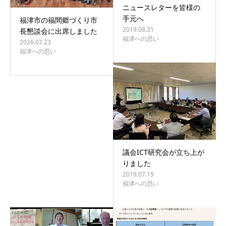
ニュースレターを皆様の
手元へ
福津市の福間郷づくり市
2019.08.31
長懇談会に出席しました
福津への思い
2026.07.23
福津への思い
議会ICT研究会が立ち上が
りました
2019.07.19
福津への思い