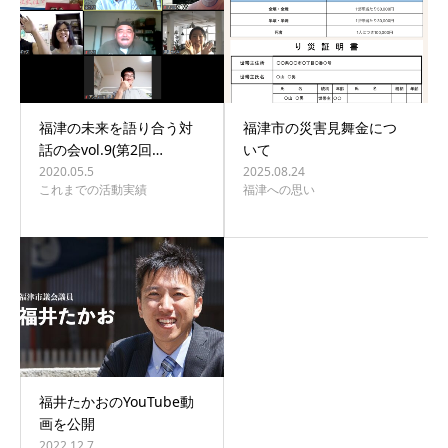
福津の未来を語り合う対
福津市の災害見舞金につ
話の会vol.9(第2回…
いて
2020.05.5
2025.08.24
これまでの活動実績
福津への思い
福井たかおのYouTube動
画を公開
2022.12.7