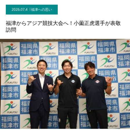
2026.07.4
福津への思い
福津からアジア競技大会へ！小薗正虎選手が表敬
訪問