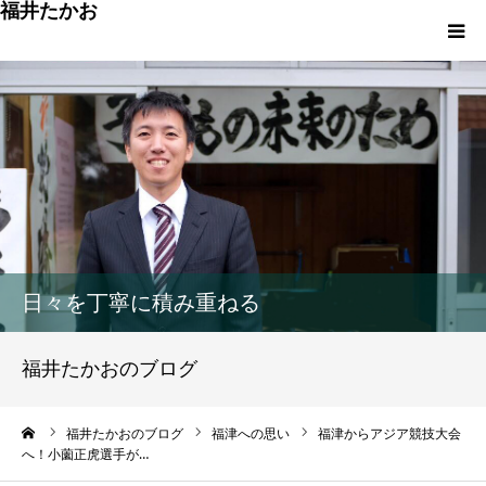
福井たかお
福津への想いと実績
重点政策と市役所活性化策
プロフィール
市政方針ーまちの未来を再設計ー
日々を丁寧に積み重ねる
福井たかおのブログ
ーム
福井たかおのブログ
福津への思い
福津からアジア競技大会
へ！小薗正虎選手が…