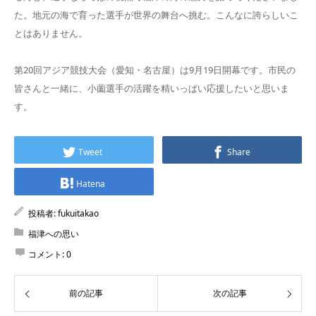
た。地元の海で育った選手が世界の舞台へ挑む。こんなに誇らしいこ
とはありません。
第20回アジア競技大会（愛知・名古屋）は9月19日開幕です。市民の
皆さんと一緒に、小薗選手の活躍を精いっぱい応援したいと思いま
す。
Tweet
Share
Hatena
投稿者:
fukuitakao
福津への思い
コメント:
0
前の記事
次の記事