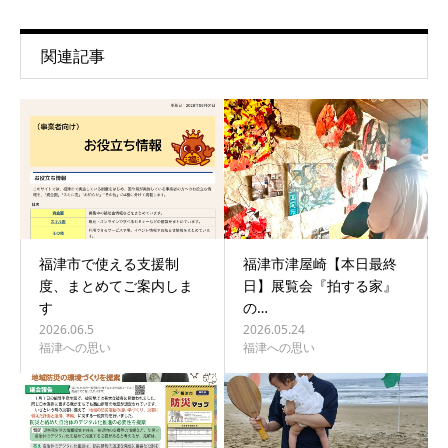
関連記事
福津市で使える支援制
福津市津屋崎【本日最終
度、まとめてご案内しま
日】展覧会『拍する家』
す
の…
2026.06.5
2026.05.24
福津への思い
福津への思い