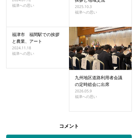
福津への思い
2025.10.3
福津への思い
福津市 福間駅での挨拶
と農業、アート
2024.11.18
福津への思い
九州地区道路利用者会議
の定時総会に出席
2026.05.9
福津への思い
コメント