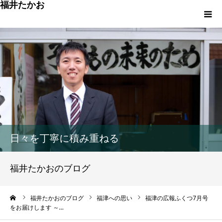
福井たかお
福津への想いと実績
重点政策と市役所活性化策
プロフィール
市政方針ーまちの未来を再設計ー
日々を丁寧に積み重ねる
福井たかおのブログ
ーム
福井たかおのブログ
福津への思い
福津の広報ふくつ7月号
をお届けします ～…