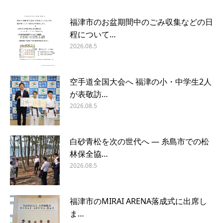
福津市のお盆期間中のごみ収集などの日
程について…
2026.08.5
空手道全国大会へ 福津の小・中学生2人
が表敬訪…
2026.08.5
白砂青松を次の世代へ ― 糸島市での松
林保全協…
2026.08.5
福津市のMIRAI ARENA落成式に出席し
ま…