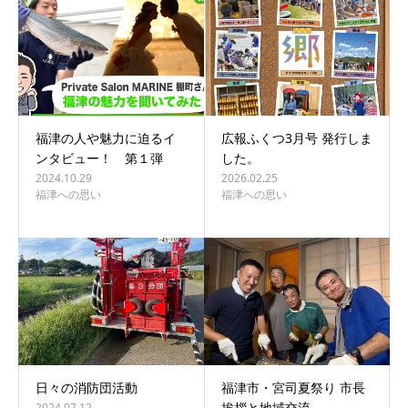
福津の人や魅力に迫るイ
広報ふくつ3月号 発行しま
ンタビュー！ 第１弾
した。
2024.10.29
2026.02.25
福津への思い
福津への思い
日々の消防団活動
福津市・宮司夏祭り 市長
挨拶と地域交流
2024.07.12