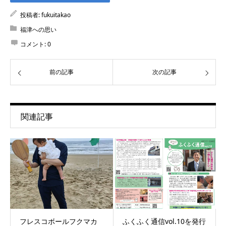
投稿者:
fukuitakao
福津への思い
コメント:
0
前の記事
次の記事
関連記事
フレスコボールフクマカ
ふくふく通信vol.10を発行