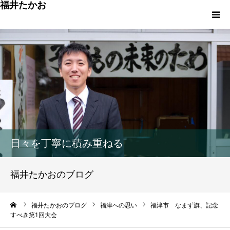
福井たかお
福津への想いと実績
重点政策と市役所活性化策
プロフィール
市政方針ーまちの未来を再設計ー
日々を丁寧に積み重ねる
福井たかおのブログ
ーム
福井たかおのブログ
福津への思い
福津市 なまず旗、記念
すべき第1回大会