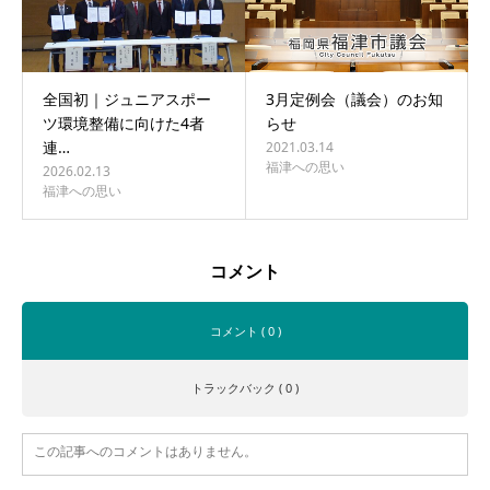
全国初｜ジュニアスポー
3月定例会（議会）のお知
ツ環境整備に向けた4者
らせ
連…
2021.03.14
福津への思い
2026.02.13
福津への思い
コメント
コメント ( 0 )
トラックバック ( 0 )
この記事へのコメントはありません。