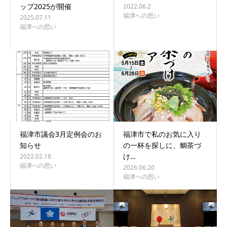
ップ2025が開催
2022.06.2
福津への思い
2025.07.11
福津への思い
福津市議会3月定例会のお
福津市で私のお気に入り
知らせ
の一杯を探しに、鯛茶づ
け…
2022.02.18
福津への思い
2026.06.20
福津への思い