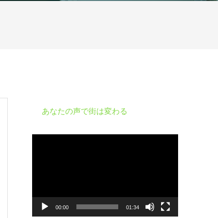
あなたの声で街は変わる
動
画
プ
レ
ー
ヤ
ー
00:00
01:34