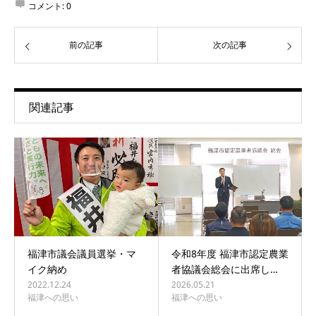
コメント:
0
前の記事
次の記事
関連記事
福津市議会議員選挙・マ
令和8年度 福津市認定農業
イク納め
者協議会総会に出席し…
2022.12.24
2026.05.21
福津への思い
福津への思い