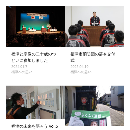
福津と宗像の二十歳のつ
福津市消防団の辞令交付
どいに参加しました
式
2024.01.7
2025.04.19
福津への思い
福津への思い
福津の未来を語ろう vol.5