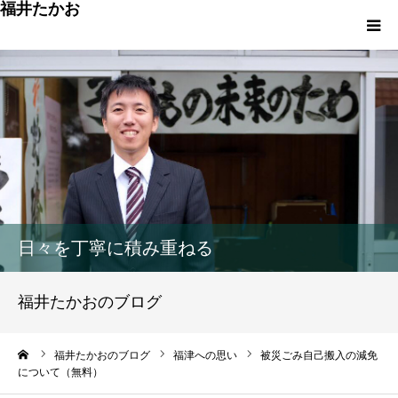
福井たかお
福津への想いと実績
重点政策と市役所活性化策
プロフィール
市政方針ーまちの未来を再設計ー
日々を丁寧に積み重ねる
福井たかおのブログ
ーム
福井たかおのブログ
福津への思い
被災ごみ自己搬入の減免
について（無料）