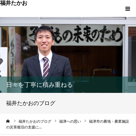
福井たかお
福津への想いと実績
重点政策と市役所活性化策
プロフィール
市政方針ーまちの未来を再設計ー
日々を丁寧に積み重ねる
福井たかおのブログ
ーム
福井たかおのブログ
福津への思い
福津市の農地・農業施設
の災害復旧の支援に…