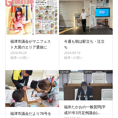
福津市議会がマニフェス
今週も朝は駅立ち・辻立
ト大賞のエリア選抜に
ち
2024.09.24
2024.09.10
福津への思い
福津への思い
福井たかおの一般質問(平
成31年3月定例議会)…
福津市議会だより76号を