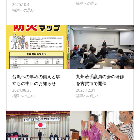
福津への思い
2025.10.4
福津への思い
台風への早めの備えと駅
九州若手議員の会の研修
立ちの中止のお知らせ
を古賀市で開催
2024.08.28
2023.12.31
福津への思い
福津への思い