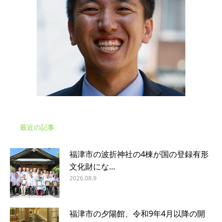
最近の記事
福津市の波折神社の4棟が国の登録有形
文化財にな…
2026.08.9
福津市の夕陽館、令和9年4月以降の開