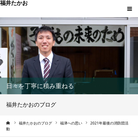
福井たかお
福津への想いと実績
重点政策と市役所活性化策
プロフィール
市政方針ーまちの未来を再設計ー
日々を丁寧に積み重ねる
福井たかおのブログ
ーム
福井たかおのブログ
福津への思い
2021年最後の消防団活
動