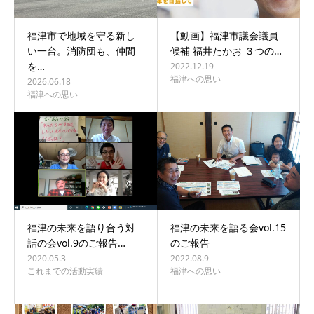
福津市で地域を守る新し
【動画】福津市議会議員
い一台。消防団も、仲間
候補 福井たかお ３つの…
を…
2022.12.19
福津への思い
2026.06.18
福津への思い
福津の未来を語り合う対
福津の未来を語る会vol.15
話の会vol.9のご報告…
のご報告
2020.05.3
2022.08.9
これまでの活動実績
福津への思い