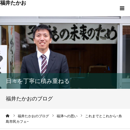
福井たかお
福津への想いと実績
重点政策と市役所活性化策
プロフィール
市政方針ーまちの未来を再設計ー
日々を丁寧に積み重ねる
福井たかおのブログ
ーム
福井たかおのブログ
福津への思い
これまでとこれから−糸
島市民カフェ−