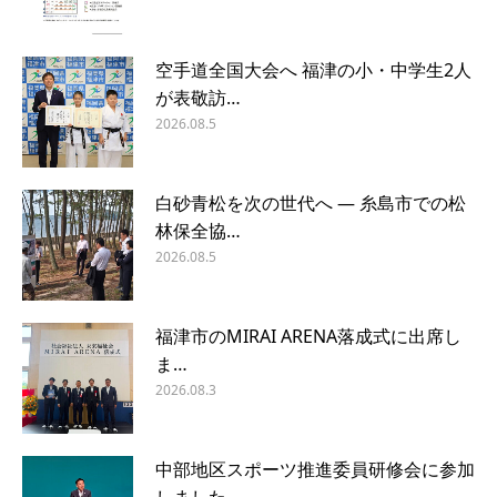
空手道全国大会へ 福津の小・中学生2人
が表敬訪…
2026.08.5
白砂青松を次の世代へ ― 糸島市での松
林保全協…
2026.08.5
福津市のMIRAI ARENA落成式に出席し
ま…
2026.08.3
中部地区スポーツ推進委員研修会に参加
しました