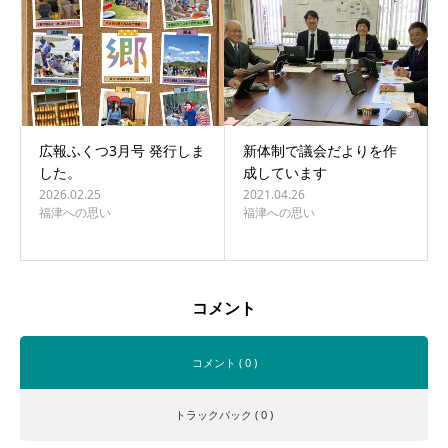
広報ふくつ3月号 発行しま
新体制で議会だよりを作
した。
成しています
2026.02.25
2021.04.26
福津への思い
福津への思い
コメント
コメント ( 0 )
トラックバック ( 0 )