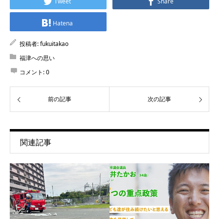
Tweet
Share
Hatena
投稿者:
fukuitakao
福津への思い
コメント:
0
前の記事
次の記事
関連記事