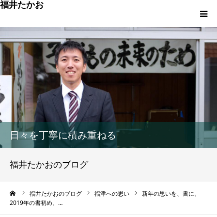
福井たかお
福津への想いと実績
重点政策と市役所活性化策
プロフィール
市政方針ーまちの未来を再設計ー
日々を丁寧に積み重ねる
福井たかおのブログ
ーム
福井たかおのブログ
福津への思い
新年の思いを、書に。
2019年の書初め。…