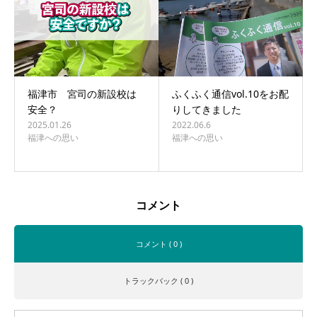
福津市 宮司の新設校は
ふくふく通信vol.10をお配
安全？
りしてきました
2025.01.26
2022.06.6
福津への思い
福津への思い
コメント
コメント ( 0 )
トラックバック ( 0 )