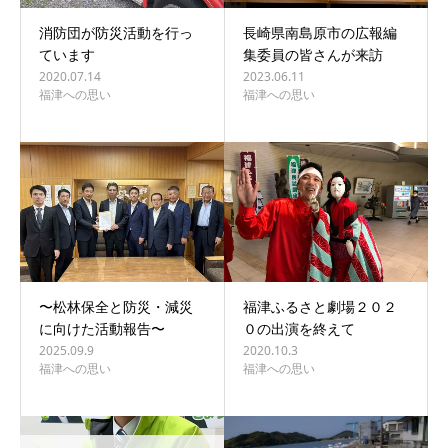
消防団が防災活動を行っ
長崎県南島原市の広報編
ています
集委員の皆さんが来訪
2020.07.14
2023.06.11
福津への思い
福津への思い
〜松林保全と防災・減災
福津ふるさと劇場２０２
に向けた活動報告〜
０の出演を終えて
2025.09.9
2020.10.3
福津への思い
福津への思い