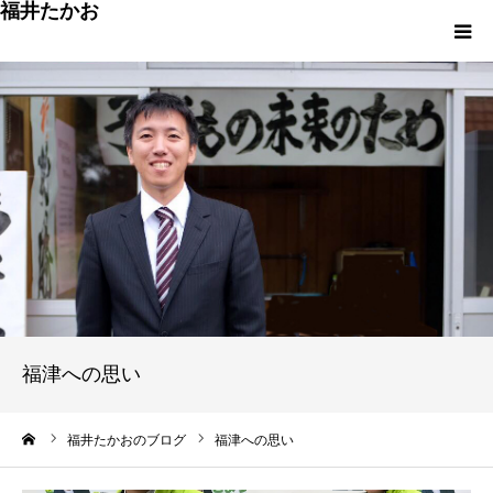
福井たかお
福津への想いと実績
重点政策と市役所活性化策
プロフィール
市政方針ーまちの未来を再設計ー
福津への思い
ーム
福井たかおのブログ
福津への思い