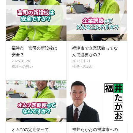
福津市 宮司の新設校は
福津市で企業誘致ってな
安全？
んで必要なの？
2025.01.26
2025.01.21
福津への思い
福津への思い
オムツの定期便って
福井たかおの福津市への