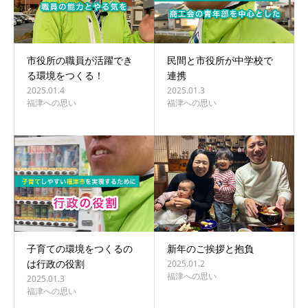
市役所の職員が活躍でき
民間と市役所が中学校で
る環境をつくる！
連携
2025.01.4
2025.01.3
福津への思い
福津への思い
子育ての環境をつくるの
新年のご挨拶と抱負
は行政の役割
2025.01.2
福津への思い
2025.01.3
福津への思い