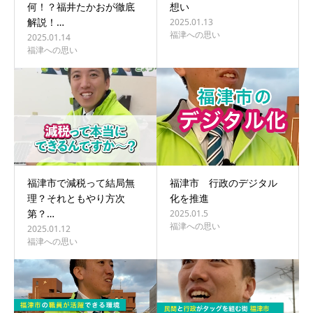
何！？福井たかおが徹底
想い
解説！…
2025.01.13
福津への思い
2025.01.14
福津への思い
福津市で減税って結局無
福津市 行政のデジタル
理？それともやり方次
化を推進
第？…
2025.01.5
福津への思い
2025.01.12
福津への思い